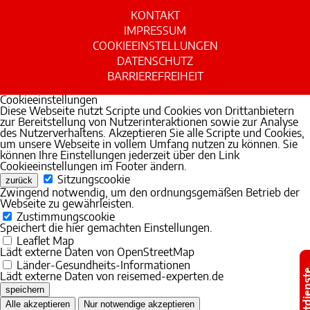
KONTAKT
IMPRESSUM
COOKIEEINSTELLUNGEN
Weiteres
DATENSCHUTZ
Kundennummer
BARRIEREFREIHEIT
Cookieeinstellungen
Anmerkung
Diese Webseite nutzt Scripte und Cookies von Drittanbietern
zur Bereitstellung von Nutzerinteraktionen sowie zur Analyse
des Nutzerverhaltens. Akzeptieren Sie alle Scripte und Cookies,
um unsere Webseite in vollem Umfang nutzen zu können. Sie
können Ihre Einstellungen jederzeit über den Link
Cookieeinstellungen im Footer ändern.
Sitzungscookie
zurück
Zwingend notwendig, um den ordnungsgemäßen Betrieb der
Webseite zu gewährleisten.
Zustimmungscookie
Speichert die hier gemachten Einstellungen.
Leaflet Map
Artikelliste
Lädt externe Daten von OpenStreetMap
Produktname *
Länder-Gesundheits-Informationen
Notdie
Lädt externe Daten von reisemed-experten.de
speichern
Hersteller, Menge, Stärke, Darreichungsform *
Alle akzeptieren
Nur notwendige akzeptieren